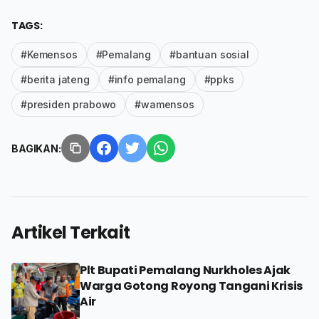
TAGS:
#Kemensos
#Pemalang
#bantuan sosial
#berita jateng
#info pemalang
#ppks
#presiden prabowo
#wamensos
BAGIKAN:
Artikel Terkait
Plt Bupati Pemalang Nurkholes Ajak
Warga Gotong Royong Tangani Krisis
Air