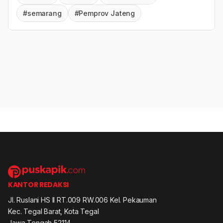
#semarang
#Pemprov Jateng
KANTOR REDAKSI
Jl. Ruslani HS II RT.009 RW.006 Kel. Pekauman
Kec. Tegal Barat, Kota Tegal
Jawa Tengah 52114