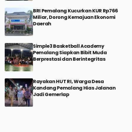
BRI Pemalang Kucurkan KUR Rp766
Miliar, Dorong Kemajuan Ekonomi
Daerah
Simple3 Basketball Academy
Pemalang Siapkan Bibit Muda
Berprestasi dan Berintegritas
Rayakan HUT RI, Warga Desa
Kandang Pemalang Hias Jalanan
Jadi Gemerlap