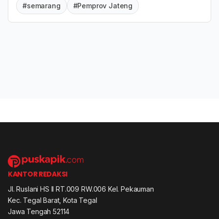
#semarang
#Pemprov Jateng
KANTOR REDAKSI
Jl. Ruslani HS II RT.009 RW.006 Kel. Pekauman
Kec. Tegal Barat, Kota Tegal
Jawa Tengah 52114