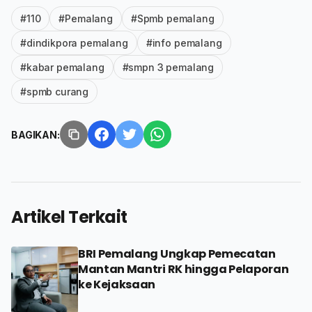
#110
#Pemalang
#Spmb pemalang
#dindikpora pemalang
#info pemalang
#kabar pemalang
#smpn 3 pemalang
#spmb curang
BAGIKAN:
Artikel Terkait
BRI Pemalang Ungkap Pemecatan
Mantan Mantri RK hingga Pelaporan
ke Kejaksaan