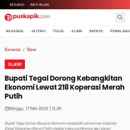
REDAKSI
INFO IKLAN
NASIONAL
JATENG
TEGAL
SLAWI
BREBES
PEMALAN
Beranda
/
Slawi
SLAWI
Bupati Tegal Dorong Kebangkitan
Ekonomi Lewat 218 Koperasi Merah
Putih
Minggu, 17 Mei 2026 | 12.26
Bupati Tegal Ischak Maulana Rohman menghadiri peresmiqn Koperasi
Desa/ Kelurahan Merah Putih melalui video conference dan siaran