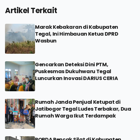
Artikel Terkait
Marak Kebakaran di Kabupaten
Tegal, Ini Himbauan Ketua DPRD
Wasbun
Gencarkan Deteksi Dini PTM,
Puskesmas Dukuhwaru Tegal
Luncurkan Inovasi DARIUS CERIA
Rumah Janda Penjual Ketupat di
Jatibogor Tegal Ludes Terbakar, Dua
Rumah Warga Ikut Terdampak
POPDA Pencak Silat di Kabupaten