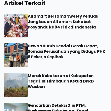
Artikel Terkait
Alfamart Bersama Sweety Perluas
Jangkauan Alfamart Sahabat
Posyandu ke 84 Titik di Indonesia
Dewan Buruh Kendal Gerak Cepat,
Somasi Perusahaan yang Diduga PHK
8 Pekerja Sepihak
Marak Kebakaran di Kabupaten
Tegal, Ini Himbauan Ketua DPRD
Wasbun
Gencarkan Deteksi Dini PTM,
Puskesmas Dukuhwaru Tegal