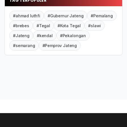
TAG TERPOPULER
#ahmad luthfi
#Gubernur Jateng
#Pemalang
#brebes
#Tegal
#Kota Tegal
#slawi
#Jateng
#kendal
#Pekalongan
#semarang
#Pemprov Jateng