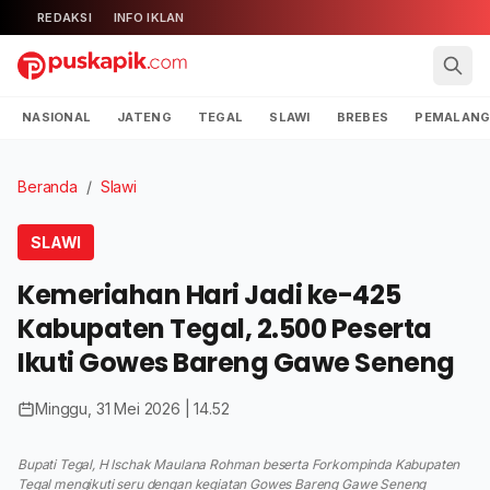
REDAKSI
INFO IKLAN
NASIONAL
JATENG
TEGAL
SLAWI
BREBES
PEMALAN
Beranda
/
Slawi
SLAWI
Kemeriahan Hari Jadi ke-425
Kabupaten Tegal, 2.500 Peserta
Ikuti Gowes Bareng Gawe Seneng
Minggu, 31 Mei 2026 | 14.52
Bupati Tegal, H Ischak Maulana Rohman beserta Forkompinda Kabupaten
Tegal mengikuti seru dengan kegiatan Gowes Bareng Gawe Seneng