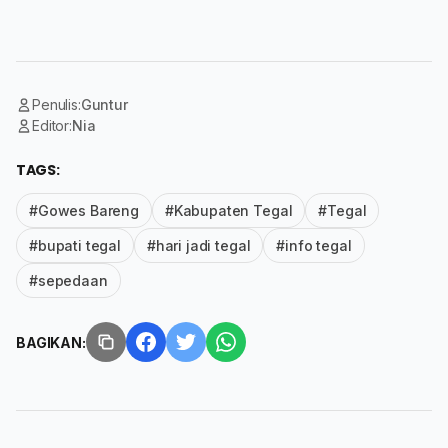
Penulis:
Guntur
Editor:
Nia
TAGS:
#Gowes Bareng
#Kabupaten Tegal
#Tegal
#bupati tegal
#hari jadi tegal
#info tegal
#sepedaan
BAGIKAN: