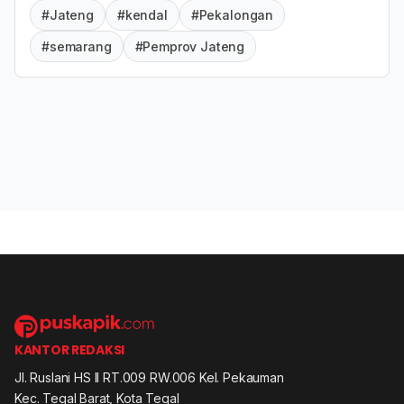
#Jateng
#kendal
#Pekalongan
#semarang
#Pemprov Jateng
KANTOR REDAKSI
Jl. Ruslani HS II RT.009 RW.006 Kel. Pekauman
Kec. Tegal Barat, Kota Tegal