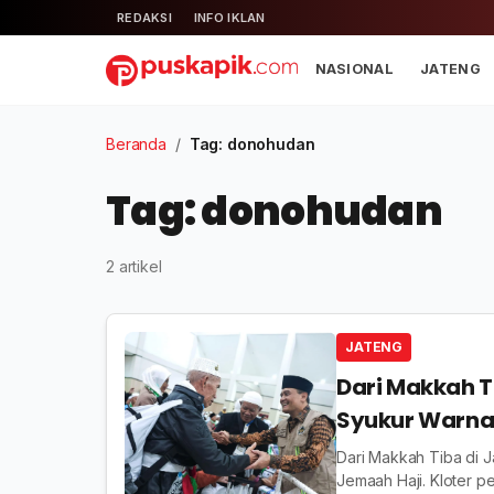
REDAKSI
INFO IKLAN
NASIONAL
JATENG
Beranda
/
Tag: donohudan
Tag: donohudan
2 artikel
JATENG
Dari Makkah T
Syukur Warna
Dari Makkah Tiba di 
Jemaah Haji. Kloter p