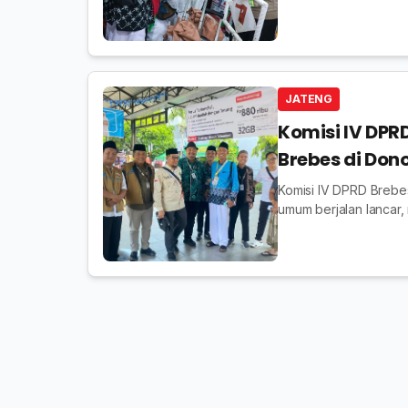
haru
JATENG
Komisi IV DPR
Brebes di Do
Komisi IV DPRD Brebe
umum berjalan lancar,