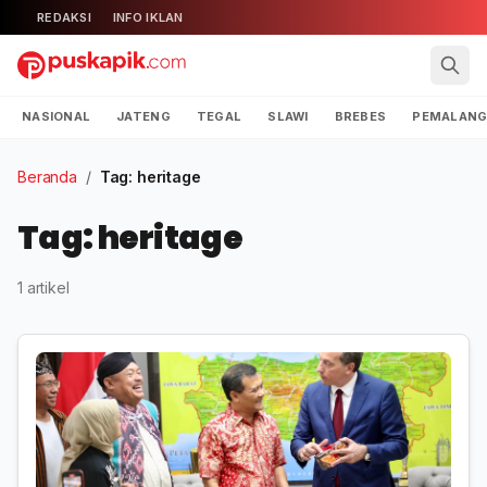
REDAKSI
INFO IKLAN
NASIONAL
JATENG
TEGAL
SLAWI
BREBES
PEMALAN
Beranda
/
Tag: heritage
Tag: heritage
1 artikel