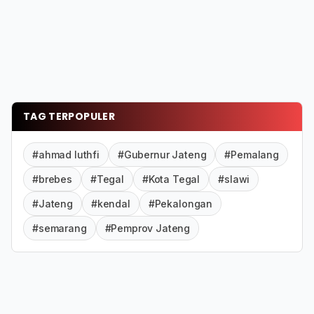
TAG TERPOPULER
#ahmad luthfi
#Gubernur Jateng
#Pemalang
#brebes
#Tegal
#Kota Tegal
#slawi
#Jateng
#kendal
#Pekalongan
#semarang
#Pemprov Jateng