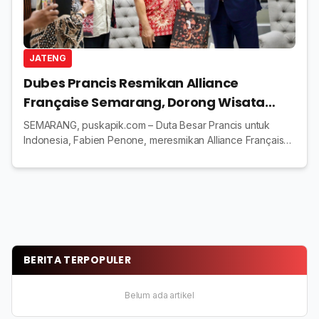
JATENG
Dubes Prancis Resmikan Alliance
Française Semarang, Dorong Wisata
Heritage Jawa Tengah
SEMARANG, puskapik.com – Duta Besar Prancis untuk
Indonesia, Fabien Penone, meresmikan Alliance Française
di Semarang pada Kamis, 25 September 2025. Lembaga
kebudayaan ini menjadi bagian dari jaringan...
BERITA TERPOPULER
Belum ada artikel