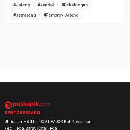
#Jateng
#kendal
#Pekalongan
#semarang
#Pemprov Jateng
KANTOR REDAKSI
Jl. Ruslani HS II RT.009 RW.006 Kel. Pekauman
Kec. Tegal Barat, Kota Tegal