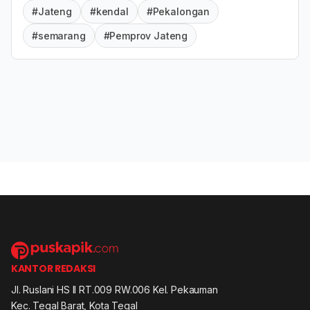
#Jateng
#kendal
#Pekalongan
#semarang
#Pemprov Jateng
KANTOR REDAKSI
Jl. Ruslani HS II RT.009 RW.006 Kel. Pekauman
Kec. Tegal Barat, Kota Tegal