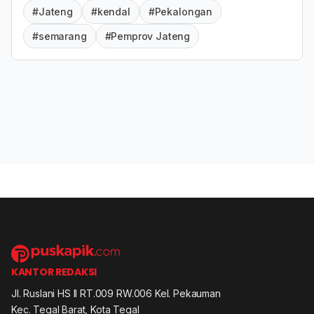
#Jateng
#kendal
#Pekalongan
#semarang
#Pemprov Jateng
KANTOR REDAKSI
Jl. Ruslani HS II RT.009 RW.006 Kel. Pekauman
Kec. Tegal Barat, Kota Tegal