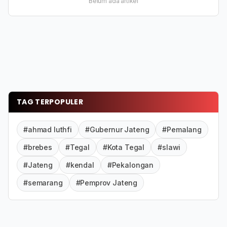
Belum ada artikel
TAG TERPOPULER
#ahmad luthfi
#Gubernur Jateng
#Pemalang
#brebes
#Tegal
#Kota Tegal
#slawi
#Jateng
#kendal
#Pekalongan
#semarang
#Pemprov Jateng