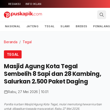
REDAKSI
INFO IKLAN
NASIONAL
JATENG
TEGAL
SLAWI
BREBES
PEMALAN
Beranda
/
Tegal
TEGAL
Masjid Agung Kota Tegal
Sembelih 8 Sapi dan 28 Kambing,
Salurkan 2.500 Paket Daging
Rabu, 27 Mei 2026 | 10.01
Panitia kurban Masjid Agung Kota Tegal, mulai memotong hewan kurban
untuk dibagikan kepada masyarakat, Rabu 27 Mei 2026.