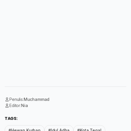
Penulis:
Muchammad
Editor:
Nia
TAGS:
#Hewan Kurban
#Idul Adha
#Kota Tegal