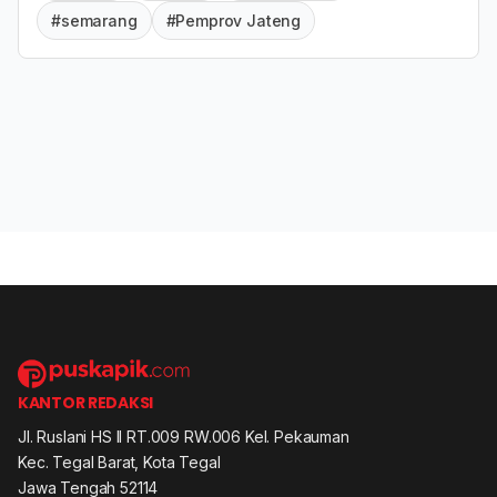
#semarang
#Pemprov Jateng
KANTOR REDAKSI
Jl. Ruslani HS II RT.009 RW.006 Kel. Pekauman
Kec. Tegal Barat, Kota Tegal
Jawa Tengah 52114