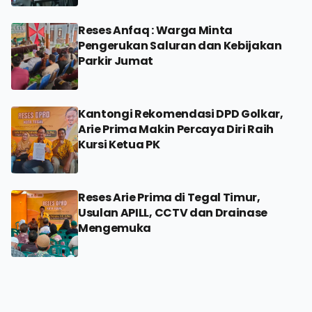
Reses Anfaq : Warga Minta
Pengerukan Saluran dan Kebijakan
Parkir Jumat
Kantongi Rekomendasi DPD Golkar,
Arie Prima Makin Percaya Diri Raih
Kursi Ketua PK
Reses Arie Prima di Tegal Timur,
Usulan APILL, CCTV dan Drainase
Mengemuka