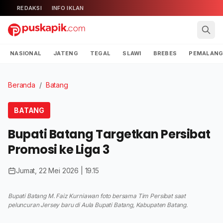
REDAKSI
INFO IKLAN
NASIONAL
JATENG
TEGAL
SLAWI
BREBES
PEMALAN
Beranda
/
Batang
BATANG
Bupati Batang Targetkan Persibat
Promosi ke Liga 3
Jumat, 22 Mei 2026 | 19.15
Bupati Batang M. Faiz Kurniawan foto bersama Tim Persibat saat
peluncuran Jersey baru di Aula Bupati Batang, Kabupaten Batang.