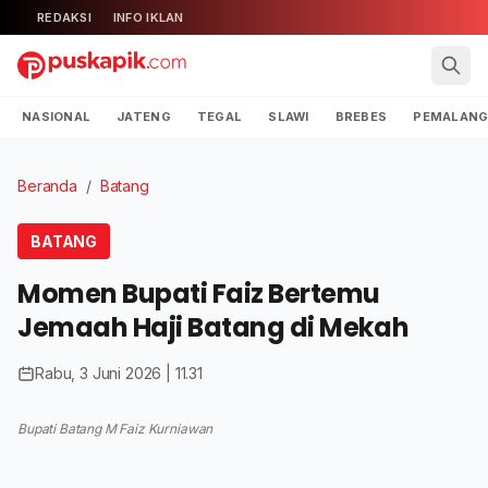
REDAKSI
INFO IKLAN
NASIONAL
JATENG
TEGAL
SLAWI
BREBES
PEMALAN
Beranda
/
Batang
BATANG
Momen Bupati Faiz Bertemu
Jemaah Haji Batang di Mekah
Rabu, 3 Juni 2026 | 11.31
Bupati Batang M Faiz Kurniawan