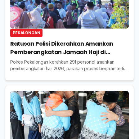
PEKALONGAN
Ratusan Polisi Dikerahkan Amankan
Pemberangkatan Jamaah Haji di
Pekalongan
Polres Pekalongan kerahkan 291 personel amankan
pemberangkatan haji 2026, pastikan proses berjalan tertib,
lancar, dan beri rasa aman bagi jamaah.