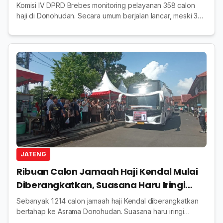
Komisi IV DPRD Brebes monitoring pelayanan 358 calon
haji di Donohudan. Secara umum berjalan lancar, meski 3
jamaah tunda berangkat karena kondisi kesehatan.
JATENG
Ribuan Calon Jamaah Haji Kendal Mulai
Diberangkatkan, Suasana Haru Iringi
Pelepasan
Sebanyak 1.214 calon jamaah haji Kendal diberangkatkan
bertahap ke Asrama Donohudan. Suasana haru iringi
pelepasan, dengan pesan menjaga kesehatan.