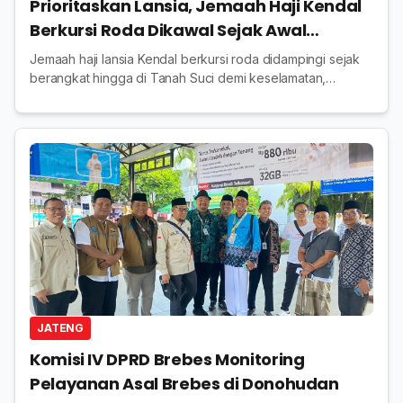
Prioritaskan Lansia, Jemaah Haji Kendal
Berkursi Roda Dikawal Sejak Awal
Keberangkatan
Jemaah haji lansia Kendal berkursi roda didampingi sejak
berangkat hingga di Tanah Suci demi keselamatan,
kenyamanan, ibadah lancar
JATENG
Komisi IV DPRD Brebes Monitoring
Pelayanan Asal Brebes di Donohudan