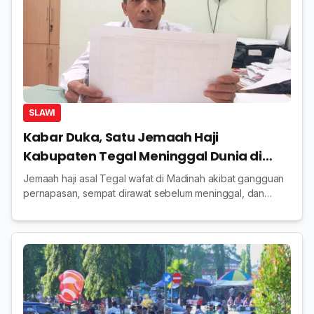
SLAWI
Kabar Duka, Satu Jemaah Haji
Kabupaten Tegal Meninggal Dunia di
Madinah
Jemaah haji asal Tegal wafat di Madinah akibat gangguan
pernapasan, sempat dirawat sebelum meninggal, dan
dimakamkan di Makam Baqi.