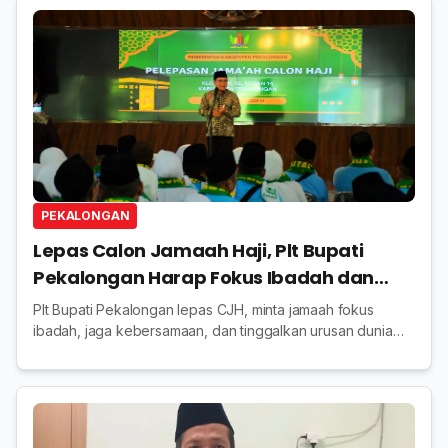
PEKALONGAN
Lepas Calon Jamaah Haji, Plt Bupati
Pekalongan Harap Fokus Ibadah dan
Tinggalkan Urusan Duniawi
Plt Bupati Pekalongan lepas CJH, minta jamaah fokus
ibadah, jaga kebersamaan, dan tinggalkan urusan dunia
demi haji yang khusyuk dan lancar.