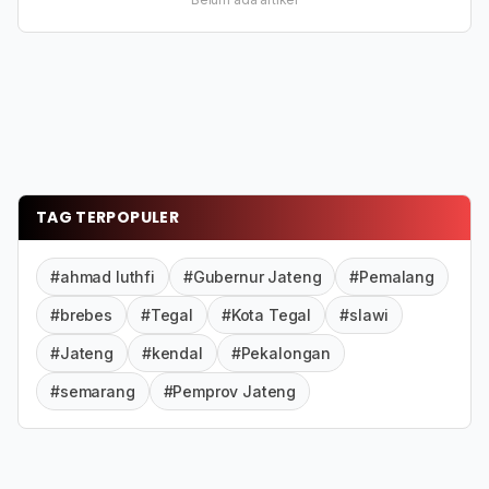
TAG TERPOPULER
#ahmad luthfi
#Gubernur Jateng
#Pemalang
#brebes
#Tegal
#Kota Tegal
#slawi
#Jateng
#kendal
#Pekalongan
#semarang
#Pemprov Jateng