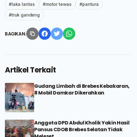
#laka lantas
#motor tewas
#pantura
#truk gandeng
BAGIKAN:
Artikel Terkait
Gudang Limbah di Brebes Kebakaran,
8 Mobil Damkar Dikerahkan
Anggota DPD Abdul Kholik Yakin Hasil
Pansus CDOB Brebes Selatan Tidak
Meleset