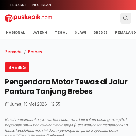
REDAKSI
INFO IKLAN
NASIONAL
JATENG
TEGAL
SLAWI
BREBES
PEMALAN
Beranda
/
Brebes
BREBES
Pengendara Motor Tewas di Jalur
Pantura Tanjung Brebes
Jumat, 15 Mei 2026 | 12.55
Kasat menambahkan, kasus kecelakaan ini, kini dalam penanganan pihak
kepolisian untuk penyelidikan lebih lanjut.(Setiawan)Kasat menambahkan,
kasus kecelakaan ini, kini dalam penanganan pihak kepolisian untuk
penyelidikan lebih lanjut.(Setiawan)