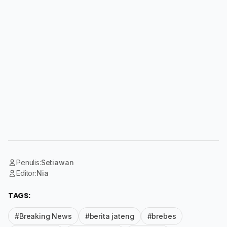
Penulis:
Setiawan
Editor:
Nia
TAGS:
#Breaking News
#berita jateng
#brebes