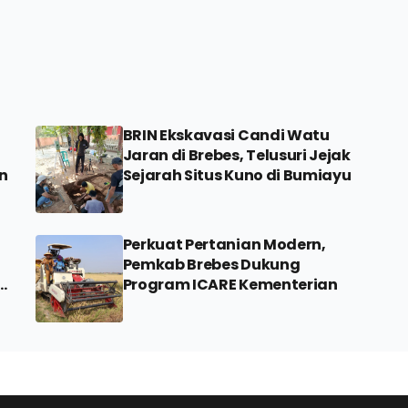
BRIN Ekskavasi Candi Watu
Jaran di Brebes, Telusuri Jejak
n
Sejarah Situs Kuno di Bumiayu
Perkuat Pertanian Modern,
Pemkab Brebes Dukung
di
Program ICARE Kementerian