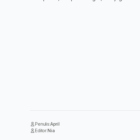
Penulis:
April
Editor:
Nia