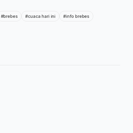
#brebes
#cuaca hari ini
#info brebes