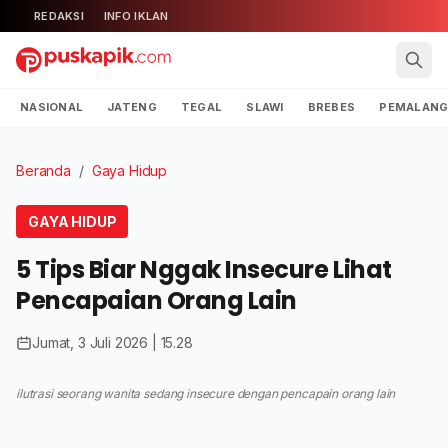
REDAKSI
INFO IKLAN
NASIONAL
JATENG
TEGAL
SLAWI
BREBES
PEMALAN
Beranda
/
Gaya Hidup
GAYA HIDUP
5 Tips Biar Nggak Insecure Lihat
Pencapaian Orang Lain
Jumat, 3 Juli 2026 | 15.28
ilutrasi seorang wanita sedang insecure dengan pencapain orang lain