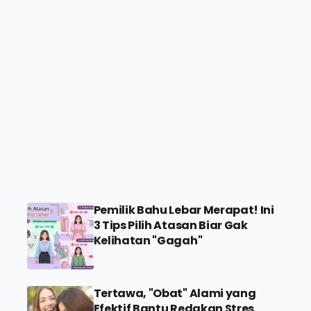
Pemilik Bahu Lebar Merapat! Ini
3 Tips Pilih Atasan Biar Gak
Kelihatan "Gagah"
Tertawa, "Obat" Alami yang
Efektif Bantu Redakan Stres