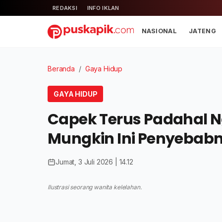
REDAKSI
INFO IKLAN
NASIONAL
JATENG
Beranda
/
Gaya Hidup
GAYA HIDUP
Capek Terus Padahal 
Mungkin Ini Penyebab
Jumat, 3 Juli 2026 | 14.12
Ilustrasi seorang wanita kelelahan.