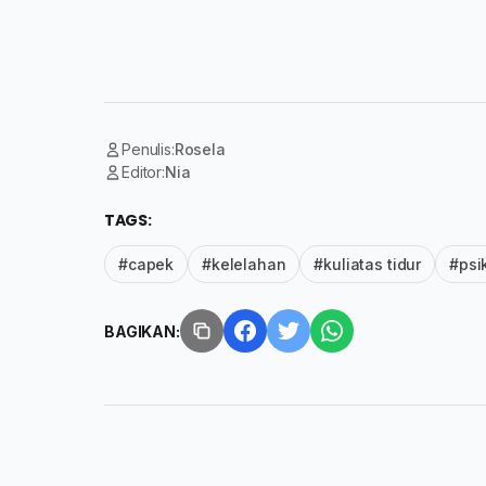
Penulis:
Rosela
Editor:
Nia
TAGS:
#capek
#kelelahan
#kuliatas tidur
#psi
BAGIKAN: