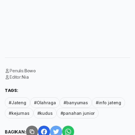
Penulis:
Bowo
Editor:
Nia
TAGS:
#Jateng
#Olahraga
#banyumas
#info jateng
#kejurnas
#kudus
#panahan junior
BAGIKAN: