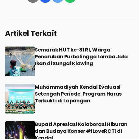
Artikel Terkait
Semarak HUT ke-81 RI, Warga
Penaruban Purbalingga Lomba Jala
Ikan di Sungai Klawing
Muhammadiyah Kendal Evaluasi
Setengah Periode, Program Harus
Terbukti di Lapangan
Bupati Apresiasi Kolaborasi Hiburan
dan Budaya Konser #ILoveRCTI di
Kendal