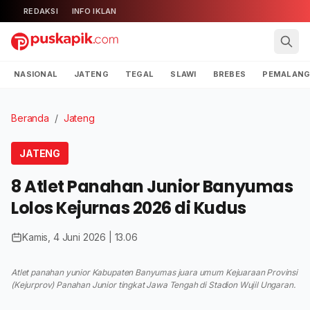
REDAKSI
INFO IKLAN
NASIONAL
JATENG
TEGAL
SLAWI
BREBES
PEMALAN
Beranda
/
Jateng
JATENG
8 Atlet Panahan Junior Banyumas
Lolos Kejurnas 2026 di Kudus
Kamis, 4 Juni 2026 | 13.06
Atlet panahan yunior Kabupaten Banyumas juara umum Kejuaraan Provinsi
(Kejurprov) Panahan Junior tingkat Jawa Tengah di Stadion Wujil Ungaran.