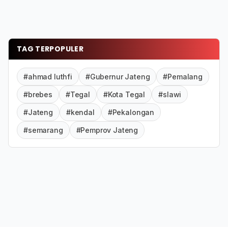
TAG TERPOPULER
#ahmad luthfi
#Gubernur Jateng
#Pemalang
#brebes
#Tegal
#Kota Tegal
#slawi
#Jateng
#kendal
#Pekalongan
#semarang
#Pemprov Jateng