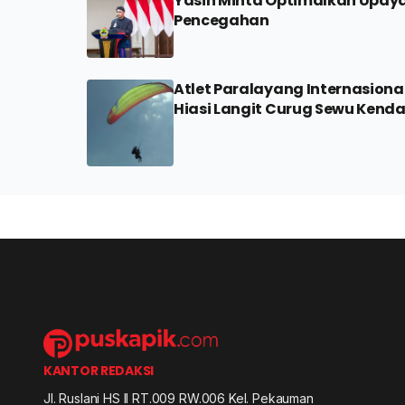
Yasin Minta Optimalkan Upay
Pencegahan
Atlet Paralayang Internasiona
Hiasi Langit Curug Sewu Kenda
KANTOR REDAKSI
Jl. Ruslani HS II RT.009 RW.006 Kel. Pekauman