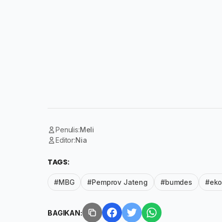
Penulis:
Meli
Editor:
Nia
TAGS:
#MBG
#Pemprov Jateng
#bumdes
#eko
BAGIKAN: