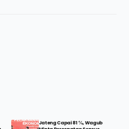
Jateng Capai 81 ℅, Wagub