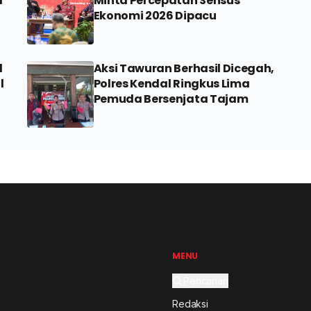
a
Minta Percepatan Sensus
Ekonomi 2026 Dipacu
l
Aksi Tawuran Berhasil Dicegah,
l
Polres Kendal Ringkus Lima
Pemuda Bersenjata Tajam
MENU
Pencarian
Redaksi