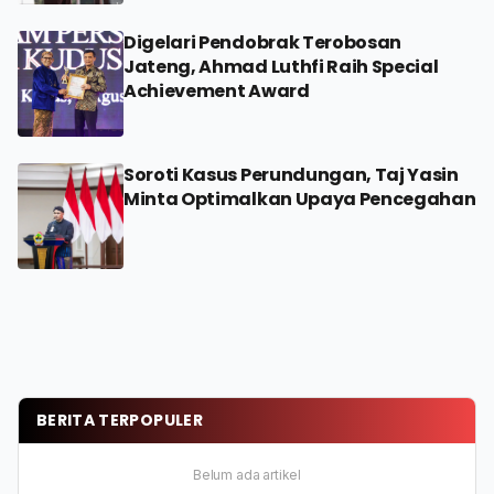
Digelari Pendobrak Terobosan
Jateng, Ahmad Luthfi Raih Special
Achievement Award
Soroti Kasus Perundungan, Taj Yasin
Minta Optimalkan Upaya Pencegahan
BERITA TERPOPULER
Belum ada artikel