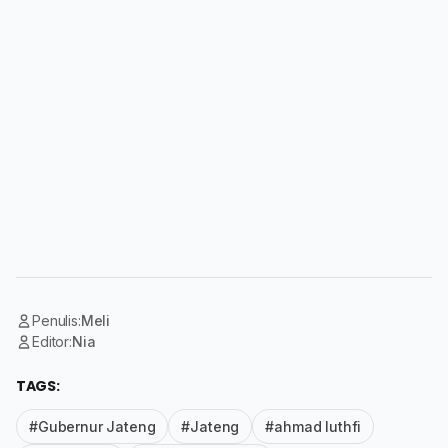
Penulis:
Meli
Editor:
Nia
TAGS:
#Gubernur Jateng
#Jateng
#ahmad luthfi