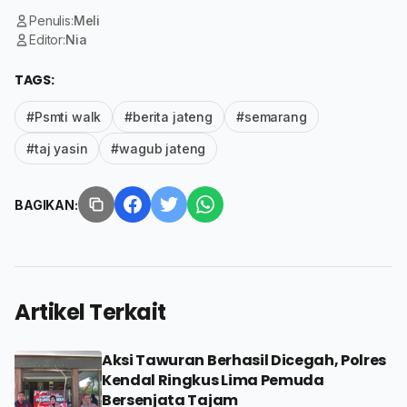
Penulis:
Meli
Editor:
Nia
TAGS:
#Psmti walk
#berita jateng
#semarang
#taj yasin
#wagub jateng
BAGIKAN:
Artikel Terkait
Aksi Tawuran Berhasil Dicegah, Polres
Kendal Ringkus Lima Pemuda
Bersenjata Tajam