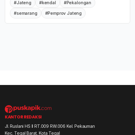
#Jateng
#kendal
#Pekalongan
#semarang
#Pemprov Jateng
KANTOR REDAKSI
Jl. Ruslani HS II RT.009 RW.006 Kel. Pekauman
Kec. Tegal Barat, Kota Tegal