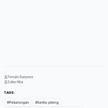
Penulis:
Suryono
Editor:
Nia
TAGS:
#Pekalongan
#berita jateng