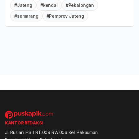
#Jateng
#kendal
#Pekalongan
#semarang
#Pemprov Jateng
KANTOR REDAKSI
Jl. Ruslani HS II RT.009 RW.006 Kel. Pekauman