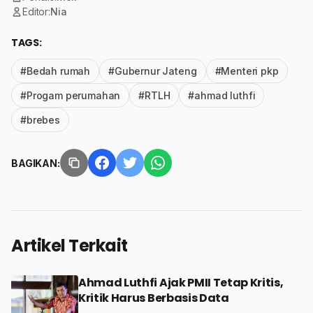
Editor:
Nia
TAGS:
#Bedah rumah
#Gubernur Jateng
#Menteri pkp
#Progam perumahan
#RTLH
#ahmad luthfi
#brebes
BAGIKAN:
Artikel Terkait
Ahmad Luthfi Ajak PMII Tetap Kritis,
Kritik Harus Berbasis Data