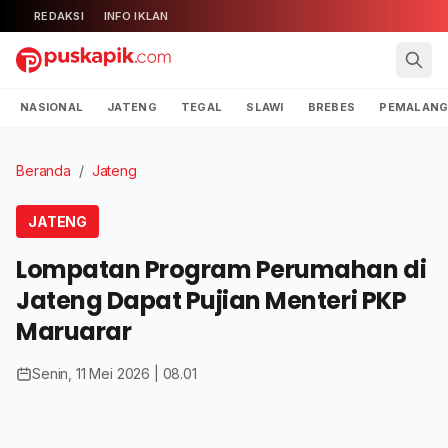
REDAKSI
INFO IKLAN
NASIONAL
JATENG
TEGAL
SLAWI
BREBES
PEMALAN
Beranda
/
Jateng
JATENG
Lompatan Program Perumahan di
Jateng Dapat Pujian Menteri PKP
Maruarar
Senin, 11 Mei 2026 | 08.01