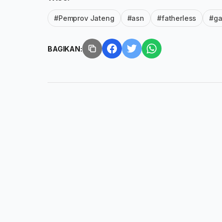
#Pemprov Jateng
#asn
#fatherless
#g
BAGIKAN: