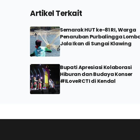
Artikel Terkait
Semarak HUT ke-81 RI, Warga
Penaruban Purbalingga Lomb
Jala Ikan di Sungai Klawing
Bupati Apresiasi Kolaborasi
Hiburan dan Budaya Konser
#ILoveRCTI di Kendal