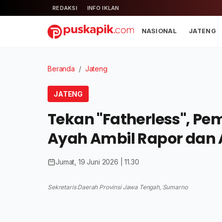
REDAKSI
INFO IKLAN
NASIONAL
JATENG
Beranda
/
Jateng
JATENG
Tekan "Fatherless", Pe
Ayah Ambil Rapor dan 
Jumat, 19 Juni 2026 | 11.30
Sekretaris Daerah Provinsi Jawa Tengah, Sumarno