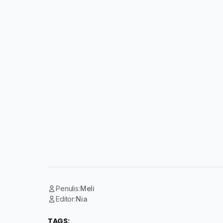
Penulis:
Meli
Editor:
Nia
TAGS: