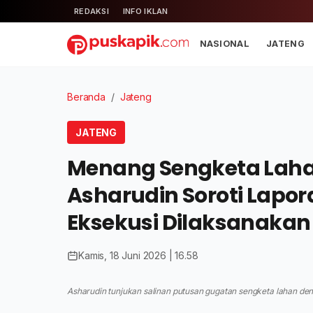
REDAKSI
INFO IKLAN
NASIONAL
JATENG
Beranda
/
Jateng
JATENG
Menang Sengketa Laha
Asharudin Soroti Lapo
Eksekusi Dilaksanakan
Kamis, 18 Juni 2026 | 16.58
Asharudin tunjukan salinan putusan gugatan sengketa lahan den