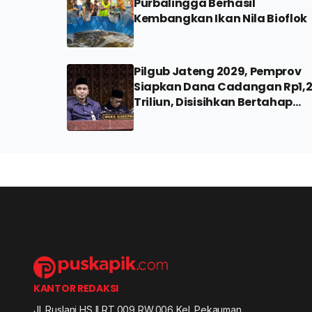
Purbalingga Berhasil
Kembangkan Ikan Nila Bioflok
Pilgub Jateng 2029, Pemprov
Siapkan Dana Cadangan Rp1,
Triliun, Disisihkan Bertahap
Mulai 2027
KANTOR REDAKSI
Jl. Ruslani HS II RT.009 RW.006 Kel. Pekauman