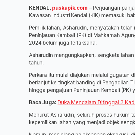
KENDAL,
puskapik.com
– Perjuangan panja
Kawasan Industri Kendal (KIK) memasuki bab
Pemilik lahan, Asharudin, menyatakan tela
Peninjauan Kembali (PK) di Mahkamah Agung
2024 belum juga terlaksana.
Asharudin mengungkapkan, sengketa lahan t
tahun.
Perkara itu mulai diajukan melalui gugatan 
berlanjut ke tingkat banding di Pengadilan
hingga pengajuan Peninjauan Kembali (PK) y
Baca Juga:
Duka Mendalam Ditinggal 3 Kade
Menurut Asharudin, seluruh proses hukum t
kepemilikan lahan yang menjadi objek sengk
Namun, menjelang pelaksanaan eksekusi, dir