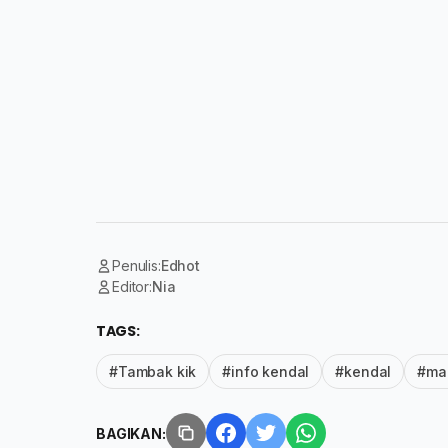
Penulis:
Edhot
Editor:
Nia
TAGS:
#Tambak kik
#info kendal
#kendal
#ma
BAGIKAN: