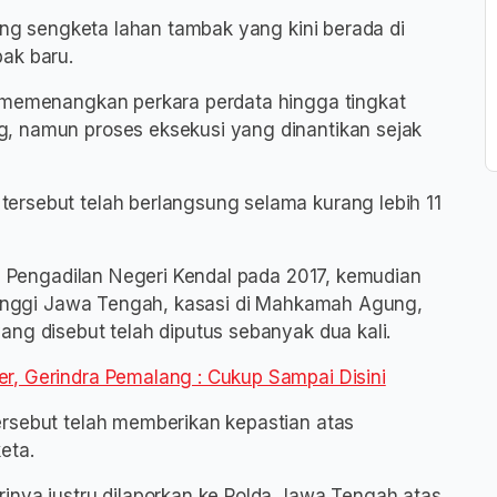
ng sengketa lahan tambak yang kini berada di
ak baru.
h memenangkan perkara perdata hingga tingkat
, namun proses eksekusi yang dinantikan sejak
ersebut telah berlangsung selama kurang lebih 11
di Pengadilan Negeri Kendal pada 2017, kemudian
 Tinggi Jawa Tengah, kasasi di Mahkamah Agung,
ang disebut telah diputus sebanyak dua kali.
r, Gerindra Pemalang : Cukup Sampai Disini
ersebut telah memberikan kepastian atas
eta.
inya justru dilaporkan ke Polda Jawa Tengah atas