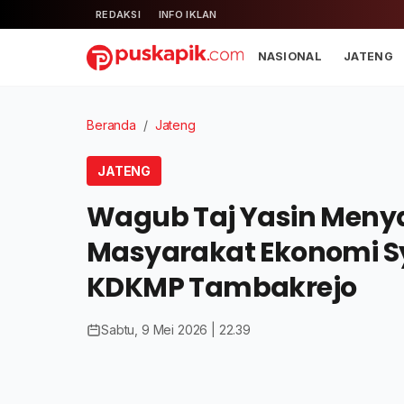
REDAKSI
INFO IKLAN
NASIONAL
JATENG
Beranda
/
Jateng
JATENG
Wagub Taj Yasin Meny
Masyarakat Ekonomi S
KDKMP Tambakrejo
Sabtu, 9 Mei 2026 | 22.39