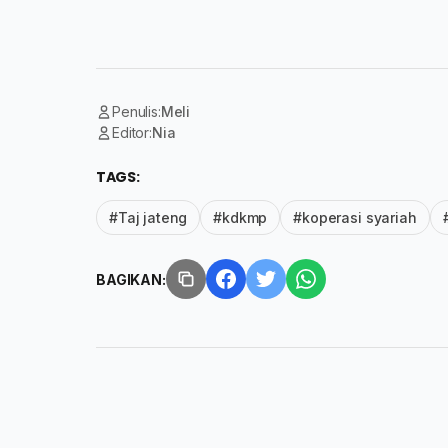
Penulis:
Meli
Editor:
Nia
TAGS:
#Taj jateng
#kdkmp
#koperasi syariah
BAGIKAN: