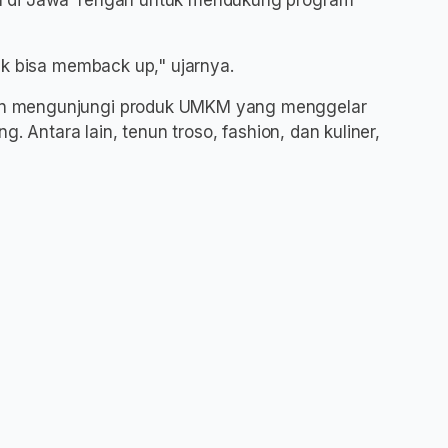
n di Jawa Tengah untuk mendukung program
uk bisa memback up," ujarnya.
n mengunjungi produk UMKM yang menggelar
. Antara lain, tenun troso, fashion, dan kuliner,