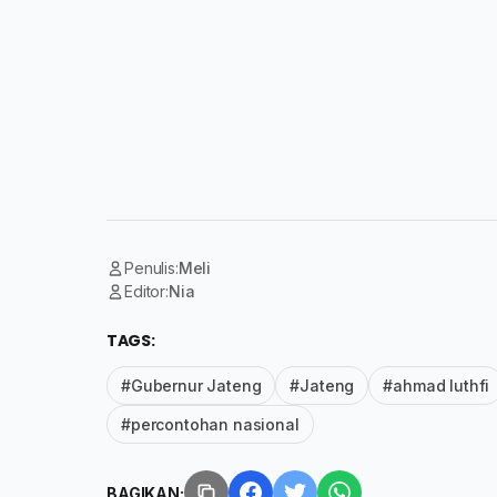
Penulis:
Meli
Editor:
Nia
TAGS:
#Gubernur Jateng
#Jateng
#ahmad luthfi
#percontohan nasional
BAGIKAN: