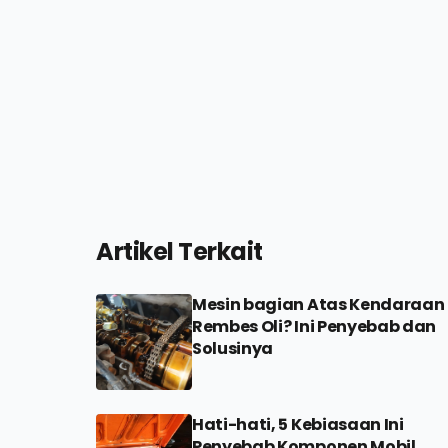
Artikel Terkait
Mesin bagian Atas Kendaraan
Rembes Oli? Ini Penyebab dan
Solusinya
Hati-hati, 5 Kebiasaan Ini
Penyebab Komponen Mobil