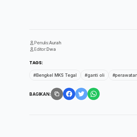
Penulis:
Aurah
Editor:
Dwa
TAGS:
#Bengkel MKS Tegal
#ganti oli
#perawatan
BAGIKAN: