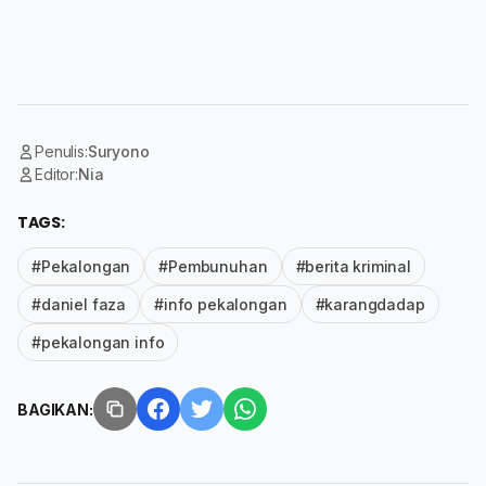
Penulis:
Suryono
Editor:
Nia
TAGS:
#Pekalongan
#Pembunuhan
#berita kriminal
#daniel faza
#info pekalongan
#karangdadap
#pekalongan info
BAGIKAN: