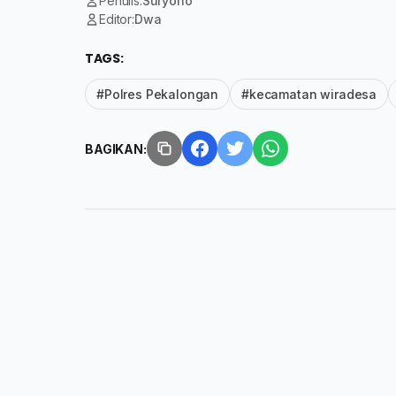
Penulis:
Suryono
Editor:
Dwa
TAGS:
#Polres Pekalongan
#kecamatan wiradesa
BAGIKAN: