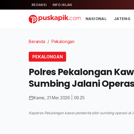
REDAKSI
INFO IKLAN
NASIONAL
JATENG
Beranda
/
Pekalongan
PEKALONGAN
Polres Pekalongan Kawal
Sumbing Jalani Operasi
Kamis, 21 Mei 2026 | 09.25
Kapolres Pekalongan kawal penderita bibir sumbing operasi di 