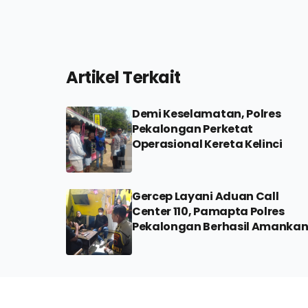
Artikel Terkait
Demi Keselamatan, Polres
Pekalongan Perketat
Operasional Kereta Kelinci
Gercep Layani Aduan Call
Center 110, Pamapta Polres
Pekalongan Berhasil Amanka
Mobil Xenia Hasil Penggelapan