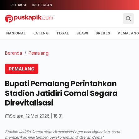
REDAKSI
INFO IKLAN
NASIONAL
JATENG
TEGAL
SLAWI
BREBES
PEMALAN
Beranda
/
Pemalang
PEMALANG
Bupati Pemalang Perintahkan
Stadion Jatidiri Comal Segara
Direvitalisasi
Selasa, 12 Mei 2026 | 18.31
Stadion Jatidiri Comal akan direvitalisasi agar bisa digunakan, serta
memberikan nilai tambah perekonomian di daerah Comal