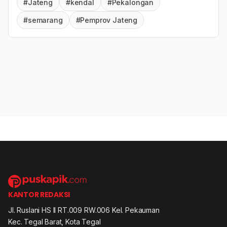
#Jateng
#kendal
#Pekalongan
#semarang
#Pemprov Jateng
KANTOR REDAKSI
Jl. Ruslani HS II RT.009 RW.006 Kel. Pekauman
Kec. Tegal Barat, Kota Tegal