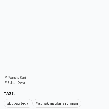
Penulis:
Sari
Editor:
Dwa
TAGS:
#bupati tegal
#ischak maulana rohman