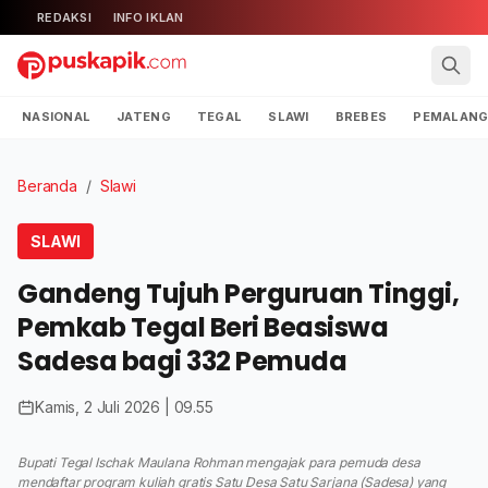
REDAKSI
INFO IKLAN
NASIONAL
JATENG
TEGAL
SLAWI
BREBES
PEMALAN
Beranda
/
Slawi
SLAWI
Gandeng Tujuh Perguruan Tinggi,
Pemkab Tegal Beri Beasiswa
Sadesa bagi 332 Pemuda
Kamis, 2 Juli 2026 | 09.55
Bupati Tegal Ischak Maulana Rohman mengajak para pemuda desa
mendaftar program kuliah gratis Satu Desa Satu Sarjana (Sadesa) yang