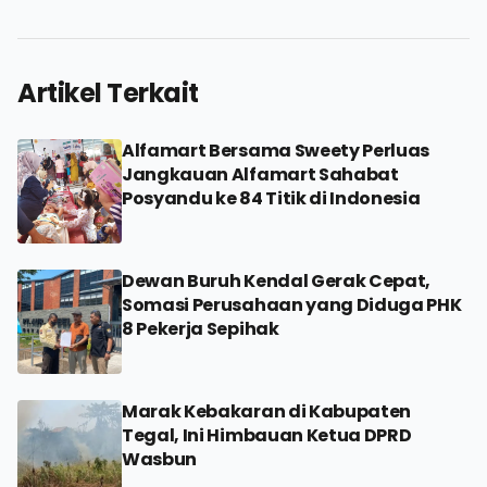
Artikel Terkait
Alfamart Bersama Sweety Perluas
Jangkauan Alfamart Sahabat
Posyandu ke 84 Titik di Indonesia
Dewan Buruh Kendal Gerak Cepat,
Somasi Perusahaan yang Diduga PHK
8 Pekerja Sepihak
Marak Kebakaran di Kabupaten
Tegal, Ini Himbauan Ketua DPRD
Wasbun