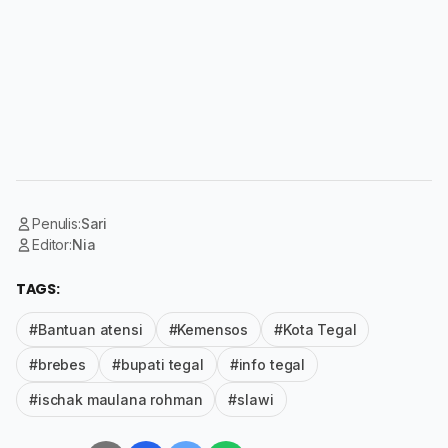
Penulis:
Sari
Editor:
Nia
TAGS:
#Bantuan atensi
#Kemensos
#Kota Tegal
#brebes
#bupati tegal
#info tegal
#ischak maulana rohman
#slawi