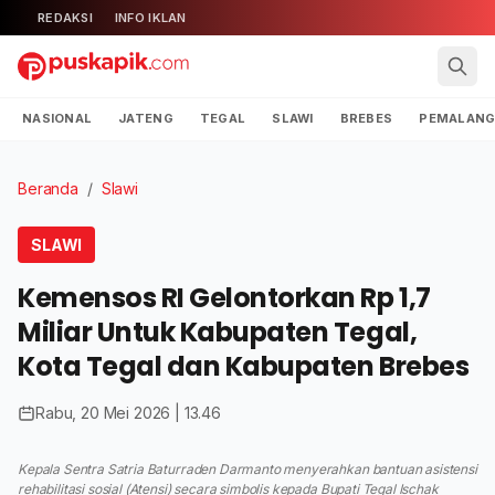
REDAKSI
INFO IKLAN
NASIONAL
JATENG
TEGAL
SLAWI
BREBES
PEMALAN
Beranda
/
Slawi
SLAWI
Kemensos RI Gelontorkan Rp 1,7
Miliar Untuk Kabupaten Tegal,
Kota Tegal dan Kabupaten Brebes
Rabu, 20 Mei 2026 | 13.46
Kepala Sentra Satria Baturraden Darmanto menyerahkan bantuan asistensi
rehabilitasi sosial (Atensi) secara simbolis kepada Bupati Tegal Ischak