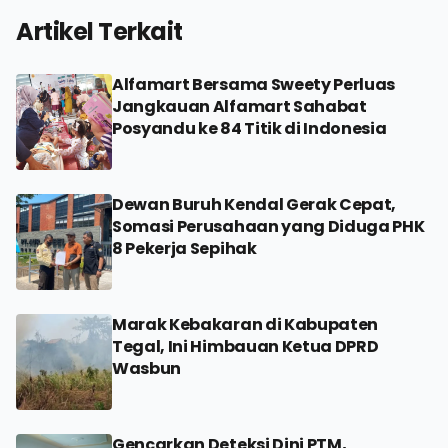
Artikel Terkait
Alfamart Bersama Sweety Perluas
Jangkauan Alfamart Sahabat
Posyandu ke 84 Titik di Indonesia
Dewan Buruh Kendal Gerak Cepat,
Somasi Perusahaan yang Diduga PHK
8 Pekerja Sepihak
Marak Kebakaran di Kabupaten
Tegal, Ini Himbauan Ketua DPRD
Wasbun
Gencarkan Deteksi Dini PTM,