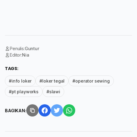
Penulis:
Guntur
Editor:
Nia
TAGS:
#info loker
#loker tegal
#operator sewing
#pt playworks
#slawi
BAGIKAN: