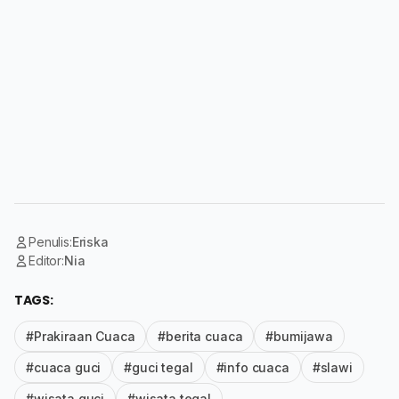
Penulis:
Eriska
Editor:
Nia
TAGS:
#Prakiraan Cuaca
#berita cuaca
#bumijawa
#cuaca guci
#guci tegal
#info cuaca
#slawi
#wisata guci
#wisata tegal