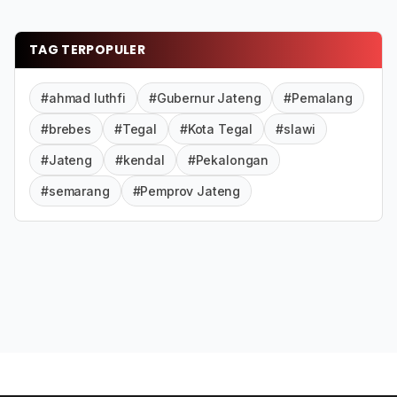
TAG TERPOPULER
#ahmad luthfi
#Gubernur Jateng
#Pemalang
#brebes
#Tegal
#Kota Tegal
#slawi
#Jateng
#kendal
#Pekalongan
#semarang
#Pemprov Jateng