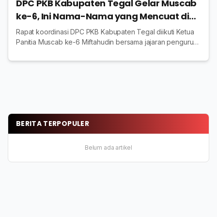
DPC PKB Kabupaten Tegal Gelar Muscab
ke-6, Ini Nama-Nama yang Mencuat di
Masyarakat
Rapat koordinasi DPC PKB Kabupaten Tegal diikuti Ketua
Panitia Muscab ke-6 Miftahudin bersama jajaran pengurus,
beberapa waktu lalu.
BERITA TERPOPULER
Belum ada artikel