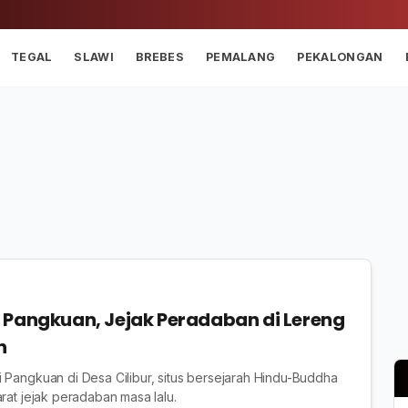
TEGAL
SLAWI
BREBES
PEMALANG
PEKALONGAN
 Pangkuan, Jejak Peradaban di Lereng
n
 Pangkuan di Desa Cilibur, situs bersejarah Hindu-Buddha
rat jejak peradaban masa lalu.