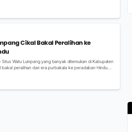
mpang Cikal Bakal Peralihan ke
ndu
- Situs Watu Lumpang yang banyak ditemukan di Kabupaten
 bakal peralihan dari era purbakala ke peradaban Hindu.
batu yang berongga di teng...