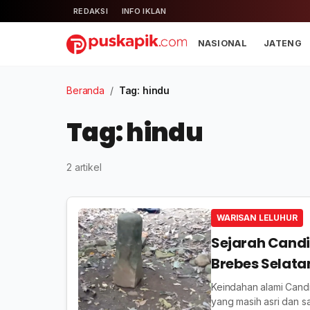
REDAKSI
INFO IKLAN
NASIONAL
JATENG
Beranda
/
Tag: hindu
Tag: hindu
2 artikel
WARISAN LELUHUR
Sejarah Candi
Brebes Selata
Keindahan alami Candi
yang masih asri dan sa