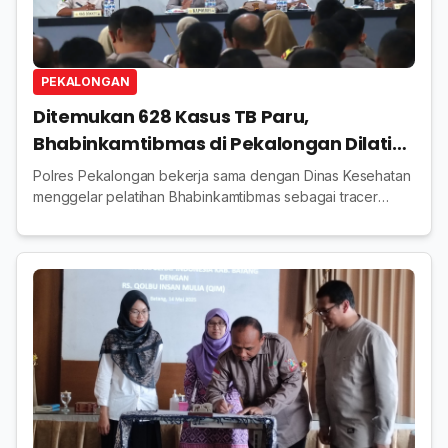
PEKALONGAN
Ditemukan 628 Kasus TB Paru,
Bhabinkamtibmas di Pekalongan Dilatih
Jadi Tracer
Polres Pekalongan bekerja sama dengan Dinas Kesehatan
menggelar pelatihan Bhabinkamtibmas sebagai tracer
Tuberkulosis (TB) Paru di Aula Setia Polres Pekalongan