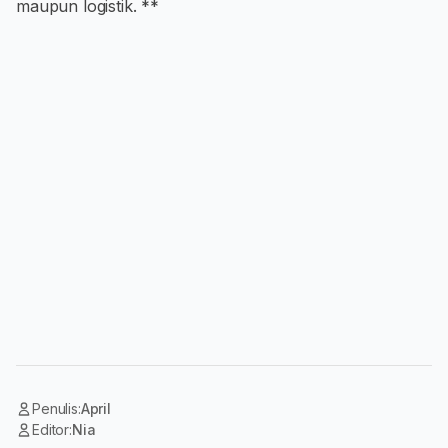
maupun logistik. **
Penulis:
April
Editor:
Nia