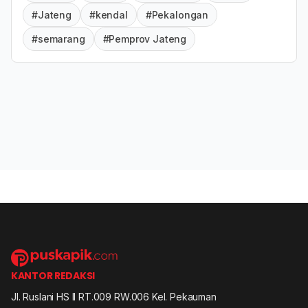
#Jateng
#kendal
#Pekalongan
#semarang
#Pemprov Jateng
KANTOR REDAKSI
Jl. Ruslani HS II RT.009 RW.006 Kel. Pekauman