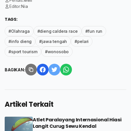
Penulis:
Meli
Editor:
Nia
TAGS:
#Olahraga
#dieng caldera race
#fun run
#info dieng
#jawa tengah
#pelari
#sport tourism
#wonosobo
BAGIKAN:
Artikel Terkait
Atlet Paralayang Internasional Hiasi
Langit Curug Sewu Kendal