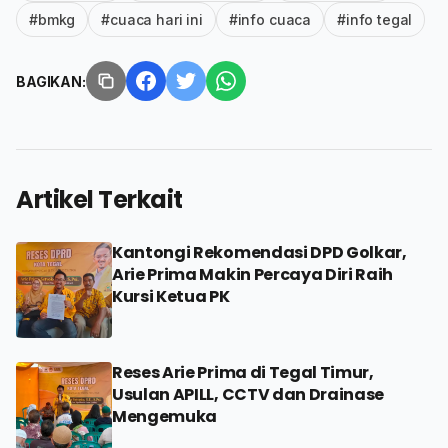
#bmkg
#cuaca hari ini
#info cuaca
#info tegal
BAGIKAN:
Artikel Terkait
Kantongi Rekomendasi DPD Golkar,
Arie Prima Makin Percaya Diri Raih
Kursi Ketua PK
Reses Arie Prima di Tegal Timur,
Usulan APILL, CCTV dan Drainase
Mengemuka