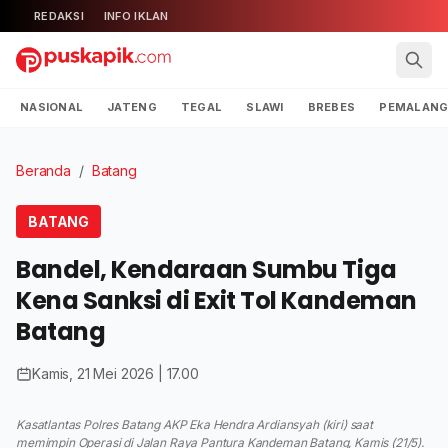
REDAKSI
INFO IKLAN
NASIONAL
JATENG
TEGAL
SLAWI
BREBES
PEMALAN
Beranda
/
Batang
BATANG
Bandel, Kendaraan Sumbu Tiga
Kena Sanksi di Exit Tol Kandeman
Batang
Kamis, 21 Mei 2026 | 17.00
Kasatlantas Polres Batang AKP Eka Hendra Ardiansyah (kiri) saat
memimpin Operasi di Jalan Raya Pantura Kandeman Batang, Kamis (21/5).