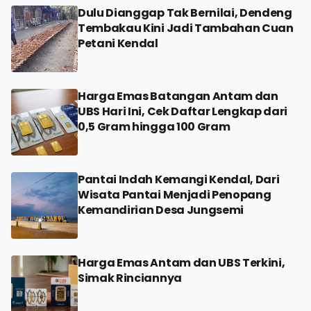
Dulu Dianggap Tak Bernilai, Dendeng
Tembakau Kini Jadi Tambahan Cuan
Petani Kendal
Harga Emas Batangan Antam dan
UBS Hari Ini, Cek Daftar Lengkap dari
0,5 Gram hingga 100 Gram
Pantai Indah Kemangi Kendal, Dari
Wisata Pantai Menjadi Penopang
Kemandirian Desa Jungsemi
Harga Emas Antam dan UBS Terkini,
Simak Rinciannya