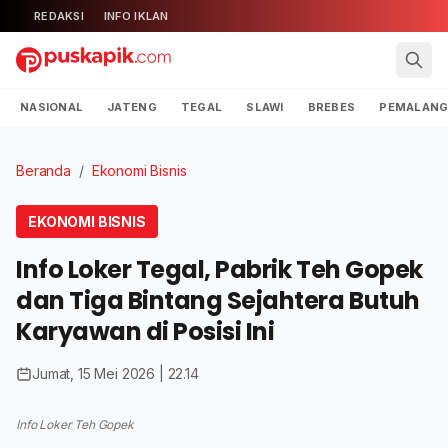
REDAKSI
INFO IKLAN
NASIONAL
JATENG
TEGAL
SLAWI
BREBES
PEMALAN
Beranda
/
Ekonomi Bisnis
EKONOMI BISNIS
Info Loker Tegal, Pabrik Teh Gopek
dan Tiga Bintang Sejahtera Butuh
Karyawan di Posisi Ini
Jumat, 15 Mei 2026 | 22.14
Info Loker Teh Gopek