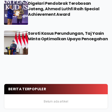
Digelari Pendobrak Terobosan
Jateng, Ahmad Luthfi Raih Special
Achievement Award
Soroti Kasus Perundungan, Taj Yasin
Minta Optimalkan Upaya Pencegahan
BERITA TERPOPULER
Belum ada artikel