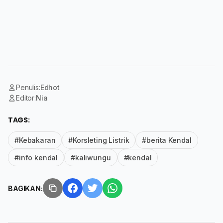
Penulis:
Edhot
Editor:
Nia
TAGS:
#Kebakaran
#Korsleting Listrik
#berita Kendal
#info kendal
#kaliwungu
#kendal
BAGIKAN: