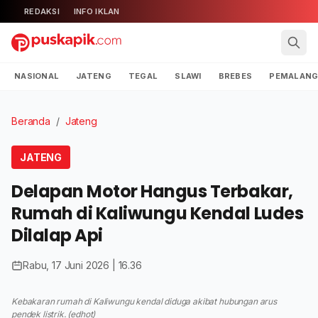
REDAKSI
INFO IKLAN
NASIONAL
JATENG
TEGAL
SLAWI
BREBES
PEMALAN
Beranda
/
Jateng
JATENG
Delapan Motor Hangus Terbakar,
Rumah di Kaliwungu Kendal Ludes
Dilalap Api
Rabu, 17 Juni 2026 | 16.36
Kebakaran rumah di Kaliwungu kendal diduga akibat hubungan arus
pendek listrik. (edhot)