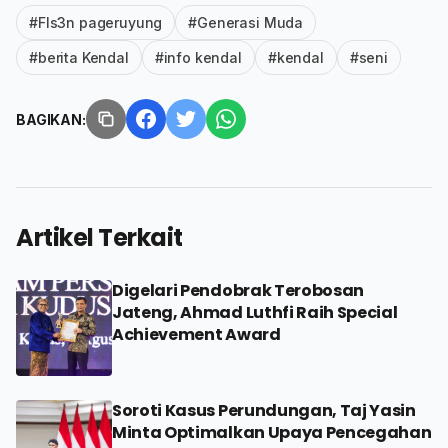
#Fls3n pageruyung
#Generasi Muda
#berita Kendal
#info kendal
#kendal
#seni
BAGIKAN:
Artikel Terkait
Digelari Pendobrak Terobosan
Jateng, Ahmad Luthfi Raih Special
Achievement Award
Soroti Kasus Perundungan, Taj Yasin
Minta Optimalkan Upaya Pencegahan