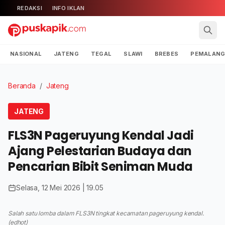
REDAKSI
INFO IKLAN
NASIONAL
JATENG
TEGAL
SLAWI
BREBES
PEMALAN
Beranda
/
Jateng
JATENG
FLS3N Pageruyung Kendal Jadi
Ajang Pelestarian Budaya dan
Pencarian Bibit Seniman Muda
Selasa, 12 Mei 2026 | 19.05
Salah satu lomba dalam FLS3N tingkat kecamatan pageruyung kendal.
(edhot)